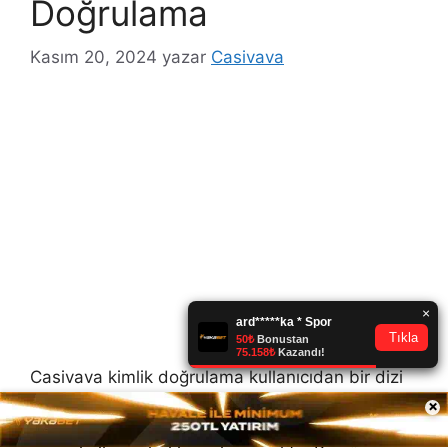
Doğrulama
Kasım 20, 2024
yazar
Casivava
Casivava kimlik doğrulama kullanıcıdan bir dizi
kimlik doğrulama kontrolü yoluyla kimliğini
×
doğrulaması istenir. Bunun arkasındaki temel