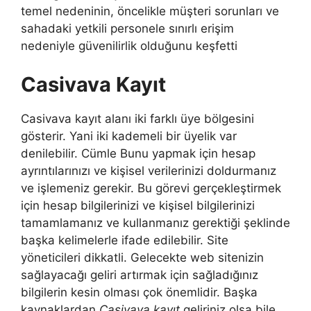
temel nedeninin, öncelikle müşteri sorunları ve
sahadaki yetkili personele sınırlı erişim
nedeniyle güvenilirlik olduğunu keşfetti
Casivava Kayıt
Casivava kayıt alanı iki farklı üye bölgesini
gösterir. Yani iki kademeli bir üyelik var
denilebilir. Cümle Bunu yapmak için hesap
ayrıntılarınızı ve kişisel verilerinizi doldurmanız
ve işlemeniz gerekir. Bu görevi gerçekleştirmek
için hesap bilgilerinizi ve kişisel bilgilerinizi
tamamlamanız ve kullanmanız gerektiği şeklinde
başka kelimelerle ifade edilebilir. Site
yöneticileri dikkatli. Gelecekte web sitenizin
sağlayacağı geliri artırmak için sağladığınız
bilgilerin kesin olması çok önemlidir. Başka
kaynaklardan
Casivava kayıt
geliriniz olsa bile,