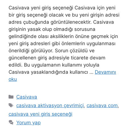
Casivava yeni giriş seçeneği Casivava için yeni
bir giriş seçeneği olacak ve bu yeni girişin adresi
adres çubuğunda görüntülenecektir. Casivava
girişinin yasak olup olmadığı sorusuna
gelindiğinde olası aksiliklerin önüne geçmek için
yeni giriş adresleri gibi önlemlerin uygulanması
önerildiği görülüyor. Sorun çözüldü ve
güncellenen giriş adresiyle ticarete devam
edildi. Bu uygulamanın kullanımı yoluyla
Casivava yasaklandığında kullanıcı …
Devamını
oku
Kategoriler
Casivava
Etiketler
casivava aktivasyon çevrimiçi
,
casivava com
,
casivava yeni giriş seçeneği
Yorum yap