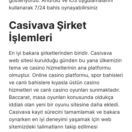
gösteriyordu. Android ve iOS uygulamalarını
kullanarak 7/24 bahis oynayabilirsiniz
Casivava Şirket
İşlemleri
En iyi bakara şirketlerinden biridir. Casivava
web sitesi kurulduğu günden bu yana ülkemizin
tema ve casino hizmetlerinin ana platformu
olmuştur. Online casino platformu, spor bahisleri
ve canlı bahislere kıyasla üstün casino
hizmetleri ve canlı casino oyunları sunmaktadır.
Baccarat, masa oyunları konusunda oldukça
iddialı olan yeni bir oyunu sitesine daha ekledi.
Casivava kayıt sürecini tamamlamak ve bakara
oynarken en iyi deneyimi yaşamak için web
sitemizdeki talimatların takip edilmesi