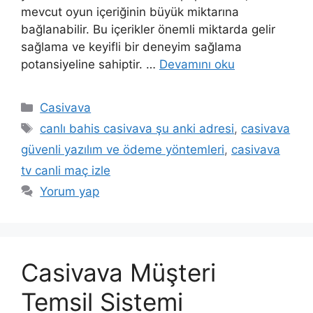
mevcut oyun içeriğinin büyük miktarına
bağlanabilir. Bu içerikler önemli miktarda gelir
sağlama ve keyifli bir deneyim sağlama
potansiyeline sahiptir. …
Devamını oku
Kategoriler
Casivava
Etiketler
canlı bahis casivava şu anki adresi
,
casivava
güvenli yazılım ve ödeme yöntemleri
,
casivava
tv canli maç izle
Yorum yap
Casivava Müşteri
Temsil Sistemi