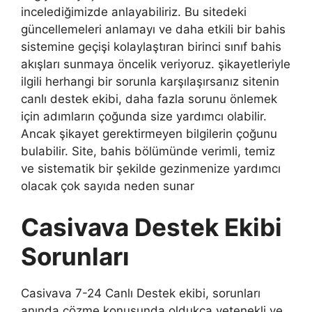
incelediğimizde anlayabiliriz. Bu sitedeki
güncellemeleri anlamayı ve daha etkili bir bahis
sistemine geçişi kolaylaştıran birinci sınıf bahis
akışları sunmaya öncelik veriyoruz. şikayetleriyle
ilgili herhangi bir sorunla karşılaşırsanız sitenin
canlı destek ekibi, daha fazla sorunu önlemek
için adımların çoğunda size yardımcı olabilir.
Ancak şikayet gerektirmeyen bilgilerin çoğunu
bulabilir. Site, bahis bölümünde verimli, temiz
ve sistematik bir şekilde gezinmenize yardımcı
olacak çok sayıda neden sunar
Casivava Destek Ekibi
Sorunları
Casivava 7-24 Canlı Destek ekibi, sorunları
anında çözme konusunda oldukça yetenekli ve