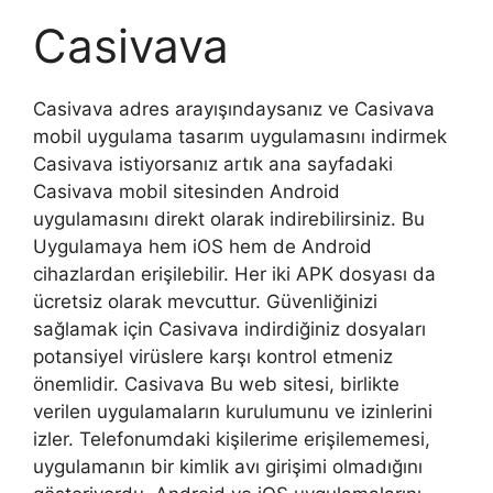
Casivava
Casivava adres arayışındaysanız ve Casivava
mobil uygulama tasarım uygulamasını indirmek
Casivava istiyorsanız artık ana sayfadaki
Casivava mobil sitesinden Android
uygulamasını direkt olarak indirebilirsiniz. Bu
Uygulamaya hem iOS hem de Android
cihazlardan erişilebilir. Her iki APK dosyası da
ücretsiz olarak mevcuttur. Güvenliğinizi
sağlamak için Casivava indirdiğiniz dosyaları
potansiyel virüslere karşı kontrol etmeniz
önemlidir. Casivava Bu web sitesi, birlikte
verilen uygulamaların kurulumunu ve izinlerini
izler. Telefonumdaki kişilerime erişilememesi,
uygulamanın bir kimlik avı girişimi olmadığını