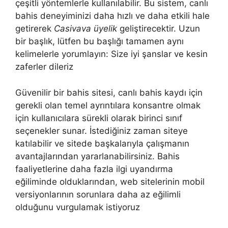
çeşitli yöntemlerle kullanılabilir. Bu sistem, canlı
bahis deneyiminizi daha hızlı ve daha etkili hale
getirerek
Casivava üyelik
geliştirecektir. Uzun
bir başlık, lütfen bu başlığı tamamen aynı
kelimelerle yorumlayın: Size iyi şanslar ve kesin
zaferler dileriz
Güvenilir bir bahis sitesi, canlı bahis kaydı için
gerekli olan temel ayrıntılara konsantre olmak
için kullanıcılara sürekli olarak birinci sınıf
seçenekler sunar. İstediğiniz zaman siteye
katılabilir ve sitede başkalarıyla çalışmanın
avantajlarından yararlanabilirsiniz. Bahis
faaliyetlerine daha fazla ilgi uyandırma
eğiliminde olduklarından, web sitelerinin mobil
versiyonlarının sorunlara daha az eğilimli
olduğunu vurgulamak istiyoruz