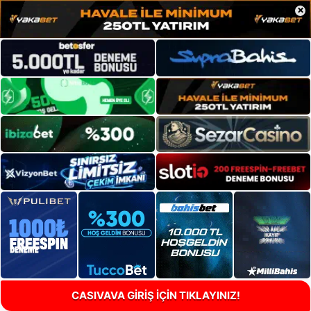
×
CASIVAVA GİRİŞ İÇİN TIKLAYINIZ!