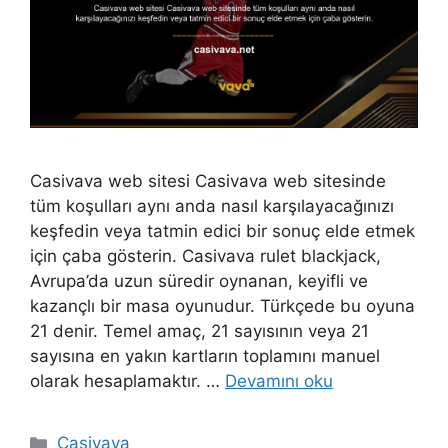
Casivava web sitesi Casivava web sitesinde
tüm koşulları aynı anda nasıl karşılayacağınızı
keşfedin veya tatmin edici bir sonuç elde etmek
için çaba gösterin. Casivava rulet blackjack,
Avrupa’da uzun süredir oynanan, keyifli ve
kazançlı bir masa oyunudur. Türkçede bu oyuna
21 denir. Temel amaç, 21 sayısının veya 21
sayısına en yakın kartların toplamını manuel
olarak hesaplamaktır. …
Devamını oku
Kategoriler
Casivava