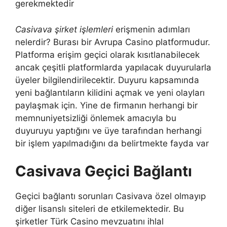
gerekmektedir
Casivava şirket işlemleri
erişmenin adımları
nelerdir? Burası bir Avrupa Casino platformudur.
Platforma erişim geçici olarak kısıtlanabilecek
ancak çeşitli platformlarda yapılacak duyurularla
üyeler bilgilendirilecektir. Duyuru kapsamında
yeni bağlantıların kilidini açmak ve yeni olayları
paylaşmak için. Yine de firmanın herhangi bir
memnuniyetsizliği önlemek amacıyla bu
duyuruyu yaptığını ve üye tarafından herhangi
bir işlem yapılmadığını da belirtmekte fayda var
Casivava Geçici Bağlantı
Geçici bağlantı sorunları Casivava özel olmayıp
diğer lisanslı siteleri de etkilemektedir. Bu
şirketler Türk Casino mevzuatını ihlal