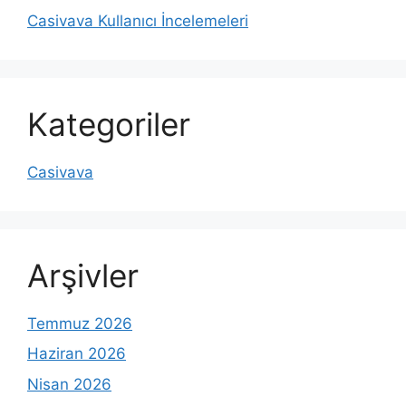
Casivava Kullanıcı İncelemeleri
Kategoriler
Casivava
Arşivler
Temmuz 2026
Haziran 2026
Nisan 2026