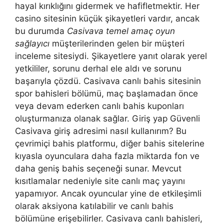
hayal kırıklığını gidermek ve hafifletmektir. Her
casino sitesinin küçük şikayetleri vardır, ancak
bu durumda
Casivava temel amaç oyun
sağlayıcı
müşterilerinden gelen bir müşteri
inceleme sitesiydi. Şikayetlere yanıt olarak yerel
yetkililer, sorunu derhal ele aldı ve sorunu
başarıyla çözdü. Casivava canlı bahis sitesinin
spor bahisleri bölümü, maç başlamadan önce
veya devam ederken canlı bahis kuponları
oluşturmanıza olanak sağlar. Giriş yap Güvenli
Casivava giriş adresimi nasıl kullanırım? Bu
çevrimiçi bahis platformu, diğer bahis sitelerine
kıyasla oyunculara daha fazla miktarda fon ve
daha geniş bahis seçeneği sunar. Mevcut
kısıtlamalar nedeniyle site canlı maç yayını
yapamıyor. Ancak oyuncular yine de etkileşimli
olarak aksiyona katılabilir ve canlı bahis
bölümüne erişebilirler. Casivava canlı bahisleri,