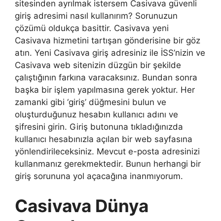
sitesinden ayrılmak istersem Casivava güvenli
giriş adresimi nasıl kullanırım? Sorunuzun
çözümü oldukça basittir. Casivava yeni
Casivava hizmetini tartışan gönderisine bir göz
atın. Yeni Casivava giriş adresiniz ile İSS’nizin ve
Casivava web sitenizin düzgün bir şekilde
çalıştığının farkına varacaksınız. Bundan sonra
başka bir işlem yapılmasına gerek yoktur. Her
zamanki gibi ‘giriş’ düğmesini bulun ve
oluşturduğunuz hesabın kullanıcı adını ve
şifresini girin. Giriş butonuna tıkladığınızda
kullanıcı hesabınızla açılan bir web sayfasına
yönlendirileceksiniz. Mevcut e-posta adresinizi
kullanmanız gerekmektedir. Bunun herhangi bir
giriş sorununa yol açacağına inanmıyorum.
Casivava Dünya