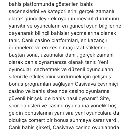
bahis platformunda gösterilen bahis
seçeneklerini ve kategorilerini gerçek zamanlı
olarak güncelleyerek oyunun mevcut durumunu
yansıtır ve oyuncuların en güncel oyun bilgilerine
dayanarak bilinçli bahisler yapmalarına olanak
tanır. Canlı casino platformları, en kazançlı
ödemelere ve en kesin maç istatistiklerine,
baştan sona, uzatmalar dahil, gerçek zamanlı
olarak bahis oynamanıza olanak tanır. Yeni
oyuncuları cezbetmek ve düzenli oyuncuların
sitenizle etkileşimini sürdürmek için gelişmiş
bonus programları sağlayan Casivava çevrimiçi
casino ve bahis sitesinde casino oyunlarına
güvenli bir şekilde bahis nasıl oynanır? Site,
spor bahisleri ve casino oyunlarına yönelik hoş
geldin bonuslarının yanı sıra yeni oyunculara da
oldukça cömert bir bonus sunmaya karar verdi.
Canlı bahis şirketi, Casivava casino oyunlarında