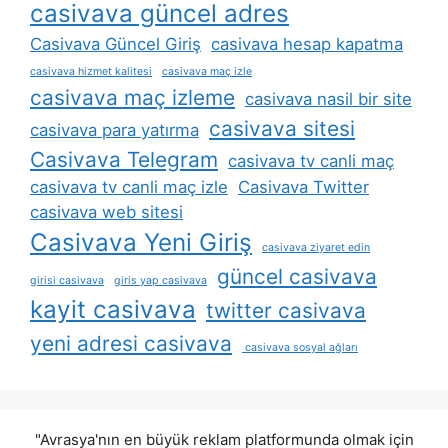
casivava güncel adres
Casivava Güncel Giriş
casivava hesap kapatma
casivava hizmet kalitesi
casivava maç izle
casivava maç izleme
casivava nasil bir site
casivava sitesi
casivava para yatırma
Casivava Telegram
casivava tv canli maç
casivava tv canli maç izle
Casivava Twitter
casivava web sitesi
Casivava Yeni Giriş
casivava ziyaret edin
güncel casivava
girisi casivava
giris yap casivava
kayit casivava
twitter casivava
yeni adresi casivava
casivava sosyal ağları
"Avrasya'nın en büyük reklam platformunda olmak için