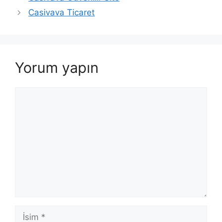
Casivava Ticaret
Yorum yapın
Yorum
İsim