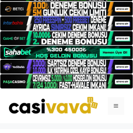
İçeriğe
atla
Menü