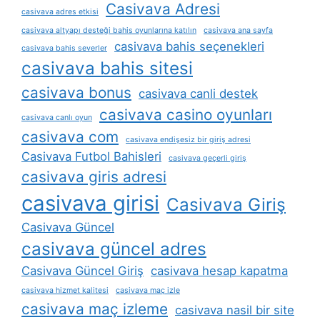
Casivava Adresi
casivava adres etkisi
casivava altyapı desteği bahis oyunlarına katılın
casivava ana sayfa
casivava bahis seçenekleri
casivava bahis severler
casivava bahis sitesi
casivava bonus
casivava canli destek
casivava casino oyunları
casivava canlı oyun
casivava com
casivava endişesiz bir giriş adresi
Casivava Futbol Bahisleri
casivava geçerli giriş
casivava giris adresi
casivava girisi
Casivava Giriş
Casivava Güncel
casivava güncel adres
Casivava Güncel Giriş
casivava hesap kapatma
casivava hizmet kalitesi
casivava maç izle
casivava maç izleme
casivava nasil bir site