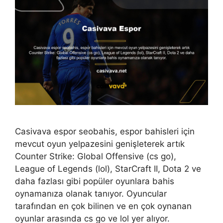
Casivava espor seobahis, espor bahisleri için
mevcut oyun yelpazesini genişleterek artık
Counter Strike: Global Offensive (cs go),
League of Legends (lol), StarCraft II, Dota 2 ve
daha fazlası gibi popüler oyunlara bahis
oynamanıza olanak tanıyor. Oyuncular
tarafından en çok bilinen ve en çok oynanan
oyunlar arasında cs go ve lol yer alıyor.