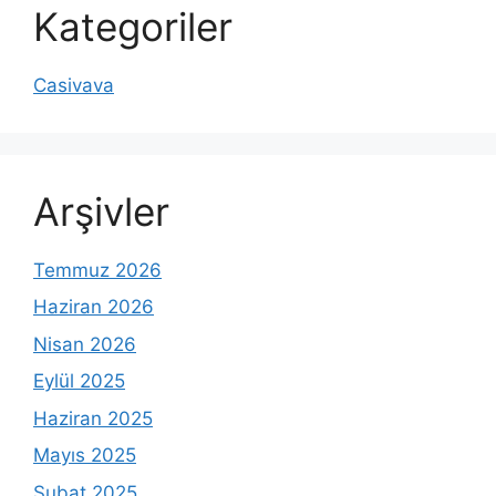
Kategoriler
Casivava
Arşivler
Temmuz 2026
Haziran 2026
Nisan 2026
Eylül 2025
Haziran 2025
Mayıs 2025
Şubat 2025