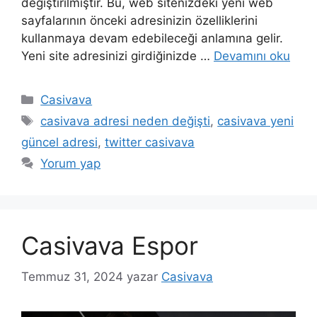
değiştirilmiştir. Bu, web sitenizdeki yeni web
sayfalarının önceki adresinizin özelliklerini
kullanmaya devam edebileceği anlamına gelir.
Yeni site adresinizi girdiğinizde …
Devamını oku
Kategoriler
Casivava
Etiketler
casivava adresi neden değişti
,
casivava yeni
güncel adresi
,
twitter casivava
Yorum yap
Casivava Espor
Temmuz 31, 2024
yazar
Casivava