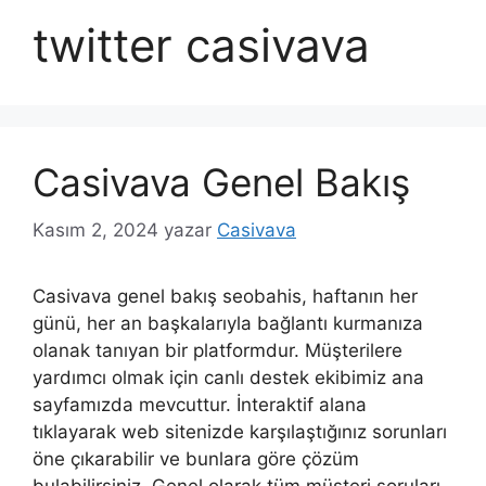
twitter casivava
Casivava Genel Bakış
Kasım 2, 2024
yazar
Casivava
Casivava genel bakış seobahis, haftanın her
günü, her an başkalarıyla bağlantı kurmanıza
olanak tanıyan bir platformdur. Müşterilere
yardımcı olmak için canlı destek ekibimiz ana
sayfamızda mevcuttur. İnteraktif alana
tıklayarak web sitenizde karşılaştığınız sorunları
öne çıkarabilir ve bunlara göre çözüm