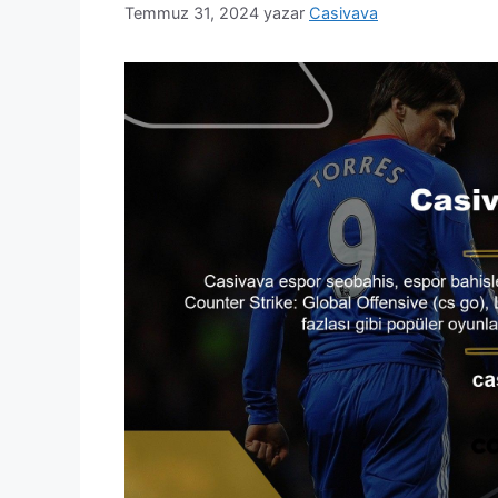
Temmuz 31, 2024
yazar
Casivava