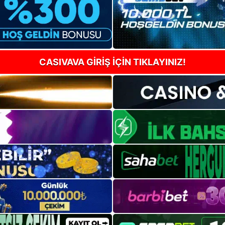
CASIVAVA GİRİŞ İÇİN TIKLAYINIZ!