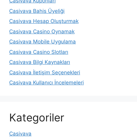
Casivava Kuponları
Casivava Bahis Üyeliği
Casivava Hesap Oluşturmak
Casivava Casino Oynamak
Casivava Mobile Uygulama
Casivava Casino Slotları
Casivava Bilgi Kaynakları
Casivava İletişim Seçenekleri
Casivava Kullanıcı İncelemeleri
Kategoriler
Casivava