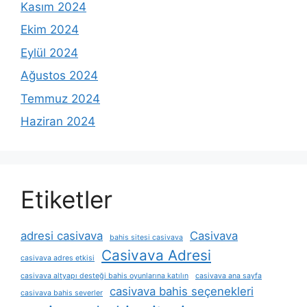
Kasım 2024
Ekim 2024
Eylül 2024
Ağustos 2024
Temmuz 2024
Haziran 2024
Etiketler
adresi casivava
Casivava
bahis sitesi casivava
Casivava Adresi
casivava adres etkisi
casivava altyapı desteği bahis oyunlarına katılın
casivava ana sayfa
casivava bahis seçenekleri
casivava bahis severler