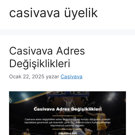
casivava üyelik
Casivava Adres
Değişiklikleri
Ocak 22, 2025
yazar
Casivava