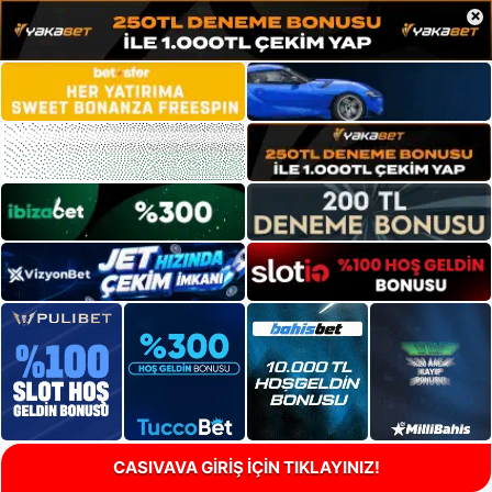
×
CASIVAVA GİRİŞ İÇİN TIKLAYINIZ!