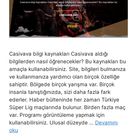
Casivava bilgi kaynakları Casivava aldığı
bilgilerden nasıl öğrenecekler? Bu kaynakları bu
amaçla kullanabilirsiniz. Site, bilgileri bulmanıza
ve kullanmanıza yardımcı olan birçok özelliğe
sahiptir. Bölgede birçok yarışma var. Birçok
insanla tanıştığınızda, sizi daha fazla fark
ederler. Haber bülteninde her zaman Türkiye
Süper Lig maçlarında bulunur. Birden fazla maç
var. Programı görüntüleme yapmak için
kullanabilirsiniz. Ulusal düzeyde …
Devamını
oku