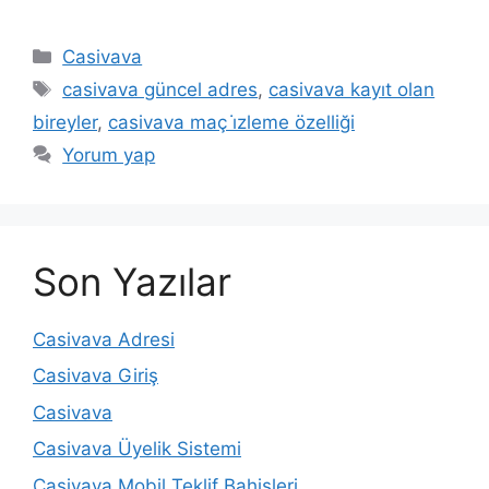
Kategoriler
Casivava
Etiketler
casivava güncel adres
,
casivava kayıt olan
bireyler
,
casivava maç i̇zleme özelliği
Yorum yap
Son Yazılar
Casivava Adresi
Casivava Giriş
Casivava
Casivava Üyelik Sistemi
Casivava Mobil Teklif Bahisleri