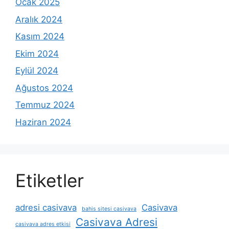
Ocak 2025
Aralık 2024
Kasım 2024
Ekim 2024
Eylül 2024
Ağustos 2024
Temmuz 2024
Haziran 2024
Etiketler
adresi casivava
Casivava
bahis sitesi casivava
Casivava Adresi
casivava adres etkisi