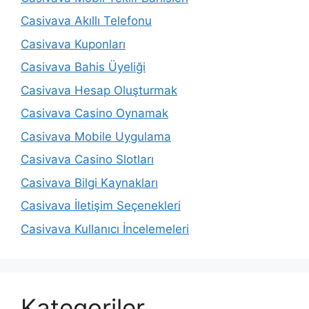
Casivava Akıllı Telefonu
Casivava Kuponları
Casivava Bahis Üyeliği
Casivava Hesap Oluşturmak
Casivava Casino Oynamak
Casivava Mobile Uygulama
Casivava Casino Slotları
Casivava Bilgi Kaynakları
Casivava İletişim Seçenekleri
Casivava Kullanıcı İncelemeleri
Kategoriler