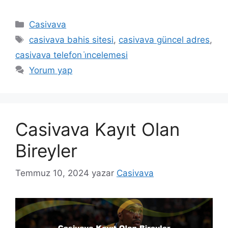
Kategoriler
Casivava
Etiketler
casivava bahis sitesi
,
casivava güncel adres
,
casivava telefon i̇ncelemesi
Yorum yap
Casivava Kayıt Olan
Bireyler
Temmuz 10, 2024
yazar
Casivava