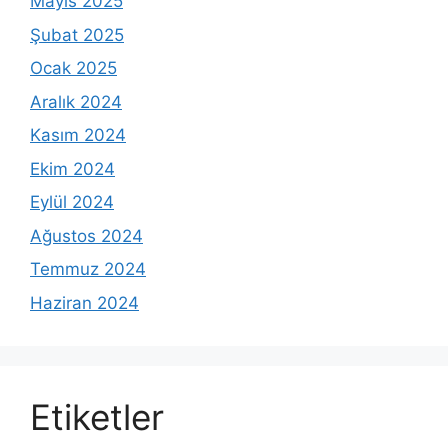
Mayıs 2025
Şubat 2025
Ocak 2025
Aralık 2024
Kasım 2024
Ekim 2024
Eylül 2024
Ağustos 2024
Temmuz 2024
Haziran 2024
Etiketler