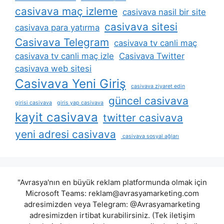
casivava maç izleme
casivava nasil bir site
casivava sitesi
casivava para yatırma
Casivava Telegram
casivava tv canli maç
casivava tv canli maç izle
Casivava Twitter
casivava web sitesi
Casivava Yeni Giriş
casivava ziyaret edin
güncel casivava
girisi casivava
giris yap casivava
kayit casivava
twitter casivava
yeni adresi casivava
casivava sosyal ağları
"Avrasya'nın en büyük reklam platformunda olmak için
Microsoft Teams:
reklam@avrasyamarketing.com
adresimizden veya Telegram: @Avrasyamarketing
adresimizden irtibat kurabilirsiniz. (Tek iletişim