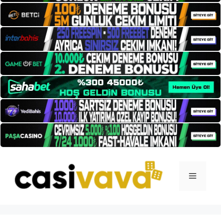
İçeriğe
atla
Menü