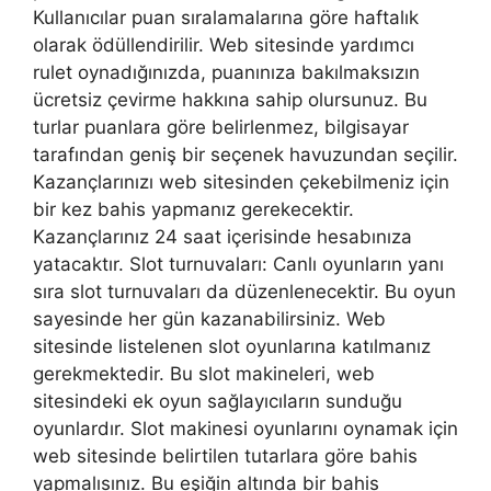
Kullanıcılar puan sıralamalarına göre haftalık
olarak ödüllendirilir. Web sitesinde yardımcı
rulet oynadığınızda, puanınıza bakılmaksızın
ücretsiz çevirme hakkına sahip olursunuz. Bu
turlar puanlara göre belirlenmez, bilgisayar
tarafından geniş bir seçenek havuzundan seçilir.
Kazançlarınızı web sitesinden çekebilmeniz için
bir kez bahis yapmanız gerekecektir.
Kazançlarınız 24 saat içerisinde hesabınıza
yatacaktır. Slot turnuvaları: Canlı oyunların yanı
sıra slot turnuvaları da düzenlenecektir. Bu oyun
sayesinde her gün kazanabilirsiniz. Web
sitesinde listelenen slot oyunlarına katılmanız
gerekmektedir. Bu slot makineleri, web
sitesindeki ek oyun sağlayıcıların sunduğu
oyunlardır. Slot makinesi oyunlarını oynamak için
web sitesinde belirtilen tutarlara göre bahis
yapmalısınız. Bu eşiğin altında bir bahis