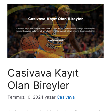
Casivava Kayıt
Olan Bireyler
Temmuz 10, 2024
yazar
Casivava