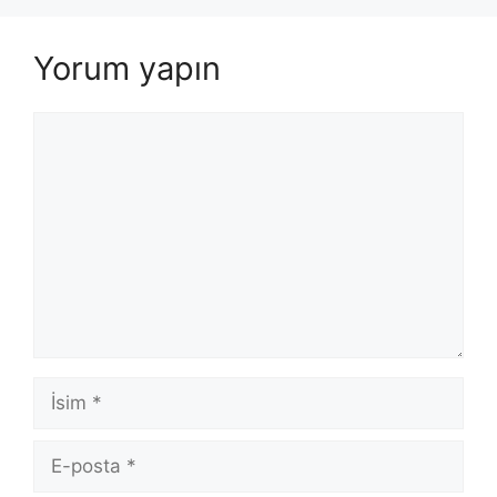
Yorum yapın
Yorum
İsim
E-
posta