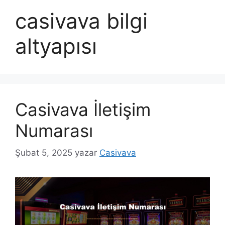
casivava bilgi
altyapısı
Casivava İletişim
Numarası
Şubat 5, 2025
yazar
Casivava