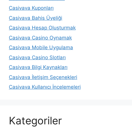
Casivava Kuponları
Casivava Bahis Üyeliği
Casivava Hesap Oluşturmak
Casivava Casino Oynamak
Casivava Mobile Uygulama
Casivava Casino Slotları
Casivava Bilgi Kaynakları
Casivava İletişim Seçenekleri
Casivava Kullanıcı İncelemeleri
Kategoriler