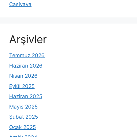
Casivava
Arşivler
Temmuz 2026
Haziran 2026
Nisan 2026
Eylül 2025
Haziran 2025
Mayıs 2025
Şubat 2025
Ocak 2025