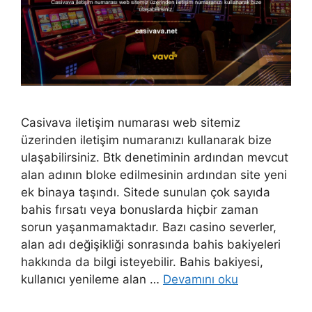
Casivava iletişim numarası web sitemiz
üzerinden iletişim numaranızı kullanarak bize
ulaşabilirsiniz. Btk denetiminin ardından mevcut
alan adının bloke edilmesinin ardından site yeni
ek binaya taşındı. Sitede sunulan çok sayıda
bahis fırsatı veya bonuslarda hiçbir zaman
sorun yaşanmamaktadır. Bazı casino severler,
alan adı değişikliği sonrasında bahis bakiyeleri
hakkında da bilgi isteyebilir. Bahis bakiyesi,
kullanıcı yenileme alan …
Devamını oku