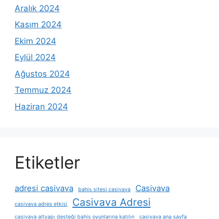
Aralık 2024
Kasım 2024
Ekim 2024
Eylül 2024
Ağustos 2024
Temmuz 2024
Haziran 2024
Etiketler
adresi casivava
Casivava
bahis sitesi casivava
Casivava Adresi
casivava adres etkisi
casivava altyapı desteği bahis oyunlarına katılın
casivava ana sayfa