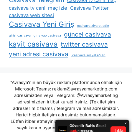
casivava tv canli maç
casivava tv canli maç izle
Casivava Twitter
casivava web sitesi
Casivava Yeni Giriş
casivava ziyaret edin
güncel casivava
girisi casivava
giris yap casivava
kayit casivava
twitter casivava
yeni adresi casivava
casivava sosyal ağları
"Avrasya'nın en büyük reklam platformunda olmak için
Microsoft Teams:
reklam@avrasyamarketing.com
adresimizden veya Telegram: @Avrasyamarketing
adresimizden irtibat kurabilirsiniz. (Tek iletişim
adreslerimiz teams / telegram ve mail adresimizdir.
Harici hiçbir iletişim adresimiz bulunmamaktadır.
Lütfen itibar etmeyiniz.) Türkiye yasalarına göre 7258
sayılı kanun uyarınca yasa dışı bahis oynamanın