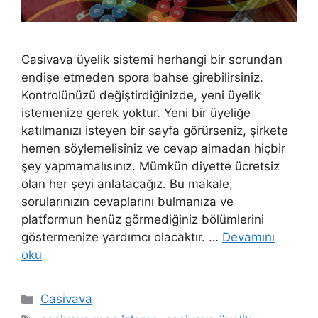
Casivava üyelik sistemi herhangi bir sorundan
endişe etmeden spora bahse girebilirsiniz.
Kontrolünüzü değiştirdiğinizde, yeni üyelik
istemenize gerek yoktur. Yeni bir üyeliğe
katılmanızı isteyen bir sayfa görürseniz, şirkete
hemen söylemelisiniz ve cevap almadan hiçbir
şey yapmamalısınız. Mümkün diyette ücretsiz
olan her şeyi anlatacağız. Bu makale,
sorularınızın cevaplarını bulmanıza ve
platformun henüz görmediğiniz bölümlerini
göstermenize yardımcı olacaktır. …
Devamını
oku
Kategoriler
Casivava
Etiketler