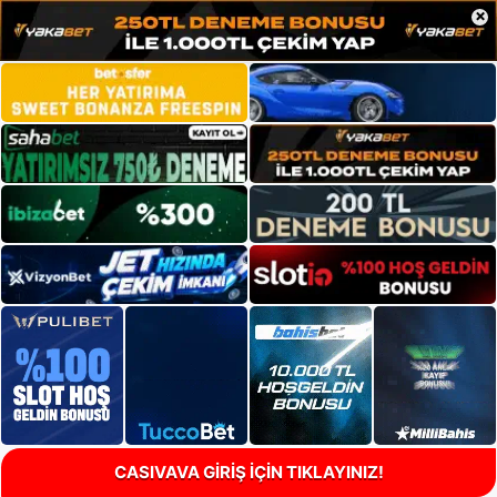
×
CASIVAVA GİRİŞ İÇİN TIKLAYINIZ!