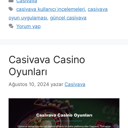
Casivava
Etiketler
casivava kullanıcı i̇ncelemeleri
,
casivava
oyun uygulaması
,
güncel casivava
Yorum yap
Casivava Casino
Oyunları
Ağustos 10, 2024
yazar
Casivava