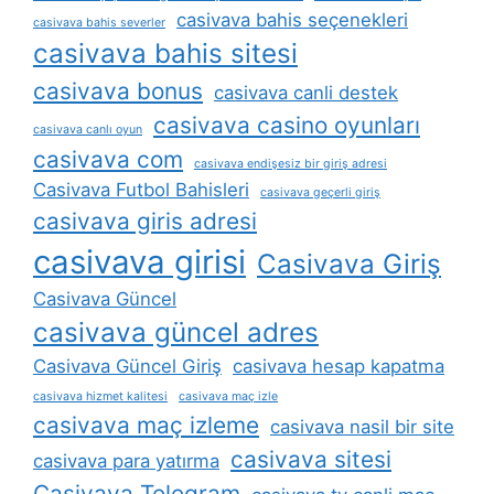
casivava bahis seçenekleri
casivava bahis severler
casivava bahis sitesi
casivava bonus
casivava canli destek
casivava casino oyunları
casivava canlı oyun
casivava com
casivava endişesiz bir giriş adresi
Casivava Futbol Bahisleri
casivava geçerli giriş
casivava giris adresi
casivava girisi
Casivava Giriş
Casivava Güncel
casivava güncel adres
Casivava Güncel Giriş
casivava hesap kapatma
casivava hizmet kalitesi
casivava maç izle
casivava maç izleme
casivava nasil bir site
casivava sitesi
casivava para yatırma
Casivava Telegram