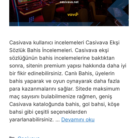
Casivava kullanıcı incelemeleri Casivava Ekşi
Sözlük Bahis İncelemeleri. Casivava ekşi
sözlüğünün bahis incelemelerine baktıktan
sonra, sitenin premium yapısı hakkında daha iyi
bir fikir edinebilirsiniz. Canlı Bahis, üyelerin
bahis yaparak ve oyun oynayarak daha fazla
para kazanmalarını sağlar. Sitede maksimum
maç sayısını bulabilmenize rağmen, geniş
Casivava kataloğunda bahis, gol bahsi, köşe
bahsi gibi çeşitli seçeneklerden
yararlanabilirsiniz. …
Devamını oku
Kategoriler