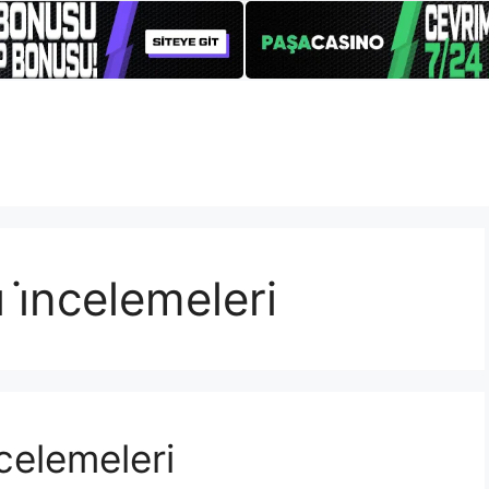
 i̇ncelemeleri
celemeleri