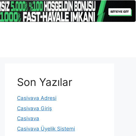
Son Yazılar
Casivava Adresi
Casivava Giriş
Casivava
Casivava Üyelik Sistemi