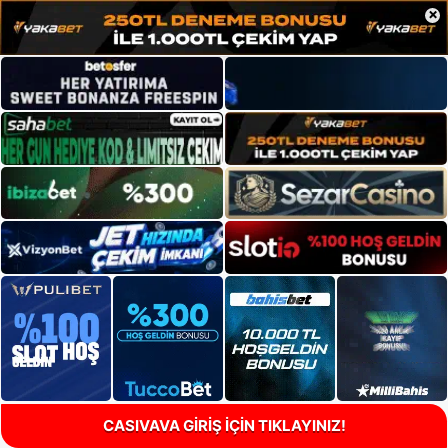
×
CASIVAVA GİRİŞ İÇİN TIKLAYINIZ!