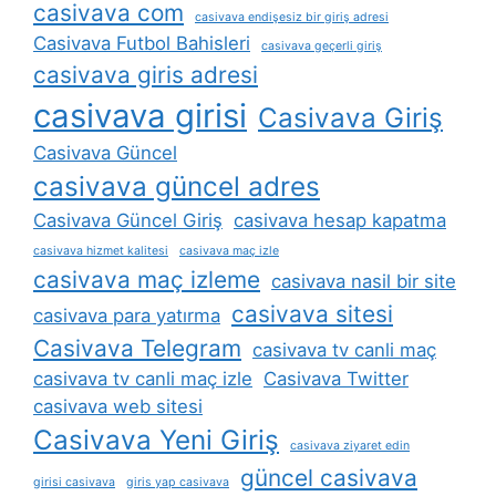
casivava com
casivava endişesiz bir giriş adresi
Casivava Futbol Bahisleri
casivava geçerli giriş
casivava giris adresi
casivava girisi
Casivava Giriş
Casivava Güncel
casivava güncel adres
Casivava Güncel Giriş
casivava hesap kapatma
casivava hizmet kalitesi
casivava maç izle
casivava maç izleme
casivava nasil bir site
casivava sitesi
casivava para yatırma
Casivava Telegram
casivava tv canli maç
casivava tv canli maç izle
Casivava Twitter
casivava web sitesi
Casivava Yeni Giriş
casivava ziyaret edin
güncel casivava
girisi casivava
giris yap casivava