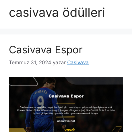
casivava ödülleri
Casivava Espor
Temmuz 31, 2024
yazar
Casivava