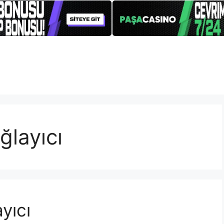
ğlayıcı
yıcı