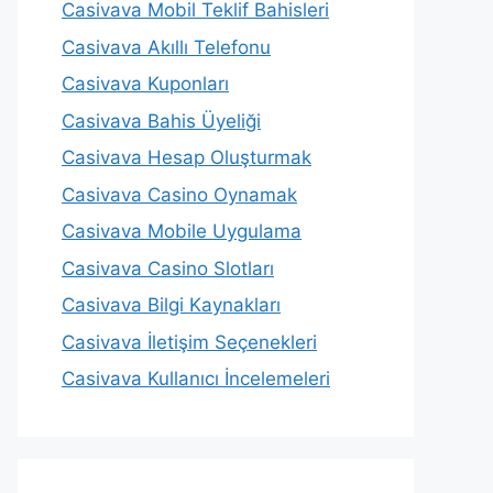
Casivava Mobil Teklif Bahisleri
Casivava Akıllı Telefonu
Casivava Kuponları
Casivava Bahis Üyeliği
Casivava Hesap Oluşturmak
Casivava Casino Oynamak
Casivava Mobile Uygulama
Casivava Casino Slotları
Casivava Bilgi Kaynakları
Casivava İletişim Seçenekleri
Casivava Kullanıcı İncelemeleri