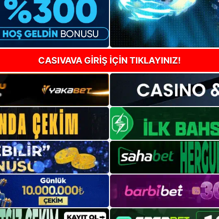
CASIVAVA GİRİŞ İÇİN TIKLAYINIZ!