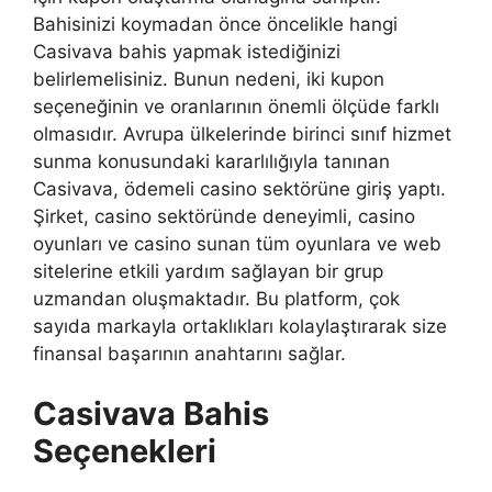
Bahisinizi koymadan önce öncelikle hangi
Casivava bahis yapmak istediğinizi
belirlemelisiniz. Bunun nedeni, iki kupon
seçeneğinin ve oranlarının önemli ölçüde farklı
olmasıdır. Avrupa ülkelerinde birinci sınıf hizmet
sunma konusundaki kararlılığıyla tanınan
Casivava, ödemeli casino sektörüne giriş yaptı.
Şirket, casino sektöründe deneyimli, casino
oyunları ve casino sunan tüm oyunlara ve web
sitelerine etkili yardım sağlayan bir grup
uzmandan oluşmaktadır. Bu platform, çok
sayıda markayla ortaklıkları kolaylaştırarak size
finansal başarının anahtarını sağlar.
Casivava Bahis
Seçenekleri