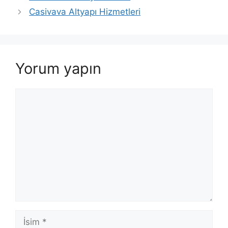
Casivava Altyapı Hizmetleri
Yorum yapın
Yorum
İsim