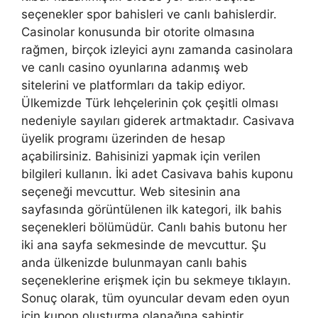
seçenekler spor bahisleri ve canlı bahislerdir.
Casinolar konusunda bir otorite olmasına
rağmen, birçok izleyici aynı zamanda casinolara
ve canlı casino oyunlarına adanmış web
sitelerini ve platformları da takip ediyor.
Ülkemizde Türk lehçelerinin çok çeşitli olması
nedeniyle sayıları giderek artmaktadır. Casivava
üyelik programı üzerinden de hesap
açabilirsiniz. Bahisinizi yapmak için verilen
bilgileri kullanın. İki adet Casivava bahis kuponu
seçeneği mevcuttur. Web sitesinin ana
sayfasında görüntülenen ilk kategori, ilk bahis
seçenekleri bölümüdür. Canlı bahis butonu her
iki ana sayfa sekmesinde de mevcuttur. Şu
anda ülkenizde bulunmayan canlı bahis
seçeneklerine erişmek için bu sekmeye tıklayın.
Sonuç olarak, tüm oyuncular devam eden oyun
için kupon oluşturma olanağına sahiptir.