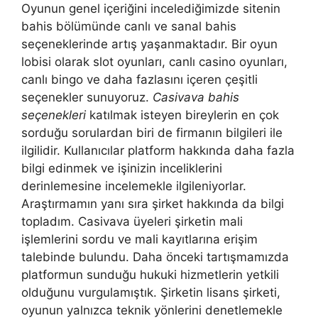
Oyunun genel içeriğini incelediğimizde sitenin
bahis bölümünde canlı ve sanal bahis
seçeneklerinde artış yaşanmaktadır. Bir oyun
lobisi olarak slot oyunları, canlı casino oyunları,
canlı bingo ve daha fazlasını içeren çeşitli
seçenekler sunuyoruz.
Casivava bahis
seçenekleri
katılmak isteyen bireylerin en çok
sorduğu sorulardan biri de firmanın bilgileri ile
ilgilidir. Kullanıcılar platform hakkında daha fazla
bilgi edinmek ve işinizin inceliklerini
derinlemesine incelemekle ilgileniyorlar.
Araştırmamın yanı sıra şirket hakkında da bilgi
topladım. Casivava üyeleri şirketin mali
işlemlerini sordu ve mali kayıtlarına erişim
talebinde bulundu. Daha önceki tartışmamızda
platformun sunduğu hukuki hizmetlerin yetkili
olduğunu vurgulamıştık. Şirketin lisans şirketi,
oyunun yalnızca teknik yönlerini denetlemekle