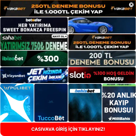
×
CASIVAVA GİRİŞ İÇİN TIKLAYINIZ!