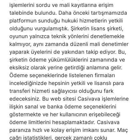
işlemlerini sordu ve mali kayıtlarına erişim
talebinde bulundu. Daha önceki tartışmamızda
platformun sunduğu hukuki hizmetlerin yetkili
olduğunu vurgulamıştık. Şirketin lisans şirketi,
oyunun yalnızca teknik yönlerini denetlemekle
kalmıyor, aynı zamanda düzenli mali denetimler
yaparak üyelerini de yakından takip ediyor. Bu,
şirketin ödeme yükümlülüklerini zamanında ve
eksiksiz olarak yerine getirdiği anlamına gelir.
Ödeme seçeneklerinde listelenen firmaları
incelediğinizde hepsinin yetkili ve lisanslı para
transferi hizmeti sağlayıcısı olduğunu fark
edeceksiniz. Bu web sitesi Casivava işlemlerine
ilişkin sanal ve banka ödeme seçeneklerini
göstermekte ve her kullanıcının erişebileceği
ödeme limitlerini hesaplamaktadır. Casivava
paranıza hızlı ve kolay erişim imkanı sunar. Maç
çağrı istatistikleri, gerçek zamanlı çoklu