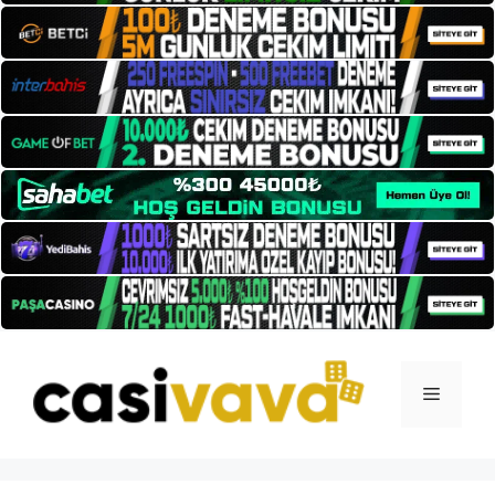
İçeriğe
atla
Menü