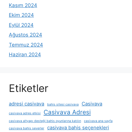
Kasım 2024
Ekim 2024
Eylül 2024
Ağustos 2024
Temmuz 2024
Haziran 2024
Etiketler
adresi casivava
Casivava
bahis sitesi casivava
Casivava Adresi
casivava adres etkisi
casivava altyapı desteği bahis oyunlarına katılın
casivava ana sayfa
casivava bahis seçenekleri
casivava bahis severler