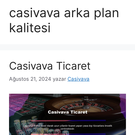
casivava arka plan
kalitesi
Casivava Ticaret
Ağustos 21, 2024
yazar
Casivava