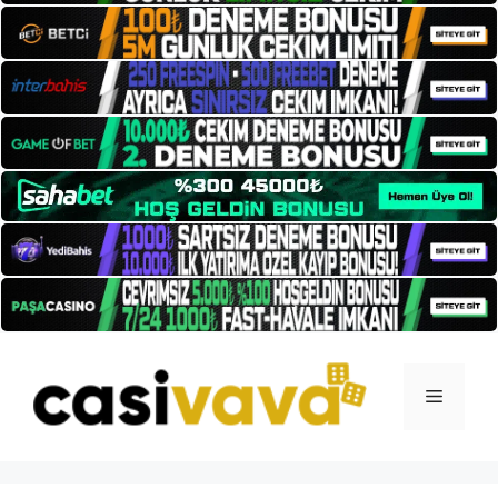
İçeriğe
atla
Menü