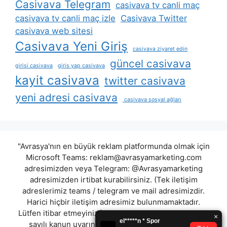
Casivava Telegram
casivava tv canli maç
casivava tv canli maç izle
Casivava Twitter
casivava web sitesi
Casivava Yeni Giriş
casivava ziyaret edin
güncel casivava
girisi casivava
giris yap casivava
kayit casivava
twitter casivava
yeni adresi casivava
casivava sosyal ağları
"Avrasya'nın en büyük reklam platformunda olmak için
Microsoft Teams:
reklam@avrasyamarketing.com
adresimizden veya Telegram: @Avrasyamarketing
adresimizden irtibat kurabilirsiniz. (Tek iletişim
adreslerimiz teams / telegram ve mail adresimizdir.
Harici hiçbir iletişim adresimiz bulunmamaktadır.
Lütfen itibar etmeyiniz.) Türkiye yasalarına göre 7258
sayılı kanun uyarınca yasa dışı bahis oynamanın