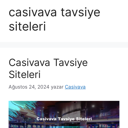
casivava tavsiye
siteleri
Casivava Tavsiye
Siteleri
Ağustos 24, 2024
yazar
Casivava