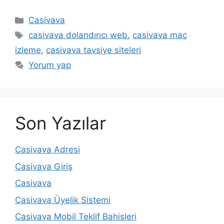
Kategoriler
Casivava
Etiketler
casivava dolandırıcı web
,
casivava maç
izleme
,
casivava tavsiye siteleri
Yorum yap
Son Yazılar
Casivava Adresi
Casivava Giriş
Casivava
Casivava Üyelik Sistemi
Casivava Mobil Teklif Bahisleri