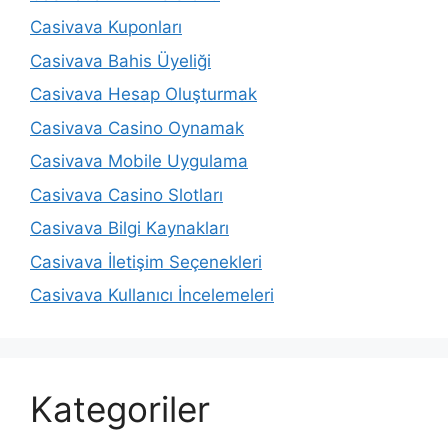
Casivava Kuponları
Casivava Bahis Üyeliği
Casivava Hesap Oluşturmak
Casivava Casino Oynamak
Casivava Mobile Uygulama
Casivava Casino Slotları
Casivava Bilgi Kaynakları
Casivava İletişim Seçenekleri
Casivava Kullanıcı İncelemeleri
Kategoriler