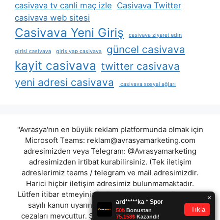
casivava tv canli maç izle
Casivava Twitter
casivava web sitesi
Casivava Yeni Giriş
casivava ziyaret edin
güncel casivava
girisi casivava
giris yap casivava
kayit casivava
twitter casivava
yeni adresi casivava
casivava sosyal ağları
"Avrasya'nın en büyük reklam platformunda olmak için
Microsoft Teams:
reklam@avrasyamarketing.com
adresimizden veya Telegram: @Avrasyamarketing
adresimizden irtibat kurabilirsiniz. (Tek iletişim
adreslerimiz teams / telegram ve mail adresimizdir.
Harici hiçbir iletişim adresimiz bulunmamaktadır.
Lütfen itibar etmeyiniz.) Türkiye yasalarına göre 7258
sayılı kanun uyarınca yasa dışı bahis oynamanın
cezaları mevcuttur. Şu an bulunduğunuz site hiç bir