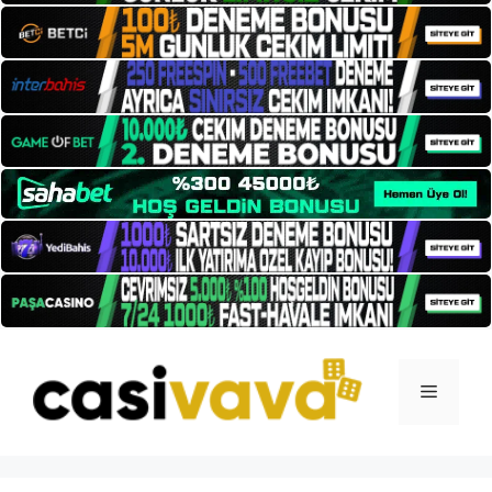
İçeriğe
atla
Menü