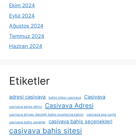
Ekim 2024
Eylül 2024
Ağustos 2024
Temmuz 2024
Haziran 2024
Etiketler
adresi casivava
Casivava
bahis sitesi casivava
Casivava Adresi
casivava adres etkisi
casivava altyapı desteği bahis oyunlarına katılın
casivava ana sayfa
casivava bahis seçenekleri
casivava bahis severler
casivava bahis sitesi