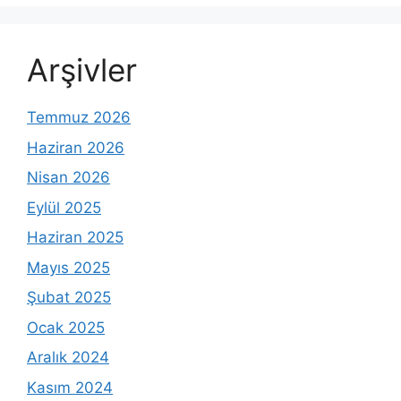
Arşivler
Temmuz 2026
Haziran 2026
Nisan 2026
Eylül 2025
Haziran 2025
Mayıs 2025
Şubat 2025
Ocak 2025
Aralık 2024
Kasım 2024