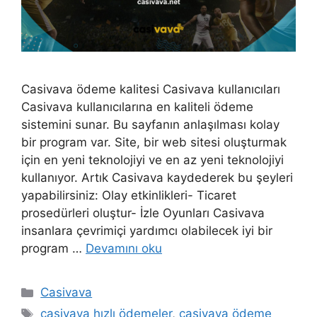
Casivava ödeme kalitesi Casivava kullanıcıları
Casivava kullanıcılarına en kaliteli ödeme
sistemini sunar. Bu sayfanın anlaşılması kolay
bir program var. Site, bir web sitesi oluşturmak
için en yeni teknolojiyi ve en az yeni teknolojiyi
kullanıyor. Artık Casivava kaydederek bu şeyleri
yapabilirsiniz: Olay etkinlikleri- Ticaret
prosedürleri oluştur- İzle Oyunları Casivava
insanlara çevrimiçi yardımcı olabilecek iyi bir
program …
Devamını oku
Kategoriler
Casivava
Etiketler
casivava hızlı ödemeler
,
casivava ödeme