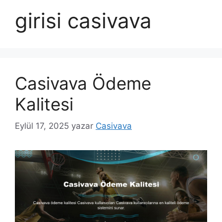
girisi casivava
Casivava Ödeme
Kalitesi
Eylül 17, 2025
yazar
Casivava