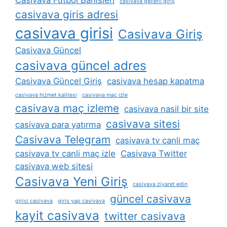
casivava geçerli giriş
casivava giris adresi
casivava girisi
Casivava Giriş
Casivava Güncel
casivava güncel adres
Casivava Güncel Giriş
casivava hesap kapatma
casivava hizmet kalitesi
casivava maç izle
casivava maç izleme
casivava nasil bir site
casivava sitesi
casivava para yatırma
Casivava Telegram
casivava tv canli maç
casivava tv canli maç izle
Casivava Twitter
casivava web sitesi
Casivava Yeni Giriş
casivava ziyaret edin
güncel casivava
girisi casivava
giris yap casivava
kayit casivava
twitter casivava