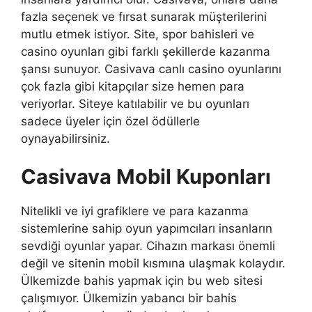
fazla seçenek ve fırsat sunarak müşterilerini
mutlu etmek istiyor. Site, spor bahisleri ve
casino oyunları gibi farklı şekillerde kazanma
şansı sunuyor. Casivava canlı casino oyunlarını
çok fazla gibi kitapçılar size hemen para
veriyorlar. Siteye katılabilir ve bu oyunları
sadece üyeler için özel ödüllerle
oynayabilirsiniz.
Casivava Mobil Kuponları
Nitelikli ve iyi grafiklere ve para kazanma
sistemlerine sahip oyun yapımcıları insanların
sevdiği oyunlar yapar. Cihazın markası önemli
değil ve sitenin mobil kısmına ulaşmak kolaydır.
Ülkemizde bahis yapmak için bu web sitesi
çalışmıyor. Ülkemizin yabancı bir bahis