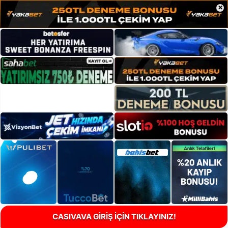
×
CASIVAVA GİRİŞ İÇİN TIKLAYINIZ!