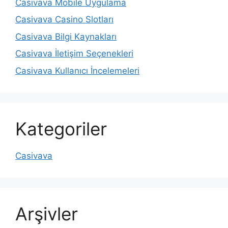
Casivava Mobile Uygulama
Casivava Casino Slotları
Casivava Bilgi Kaynakları
Casivava İletişim Seçenekleri
Casivava Kullanıcı İncelemeleri
Kategoriler
Casivava
Arşivler