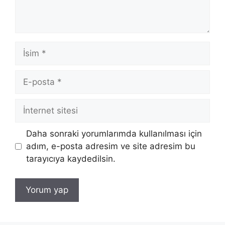
İsim
E-
posta
İnternet
sitesi
Daha sonraki yorumlarımda kullanılması için
adım, e-posta adresim ve site adresim bu
tarayıcıya kaydedilsin.