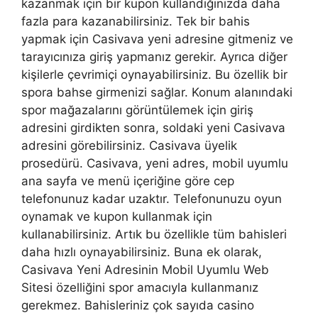
kazanmak için bir kupon kullandığınızda daha
fazla para kazanabilirsiniz. Tek bir bahis
yapmak için Casivava yeni adresine gitmeniz ve
tarayıcınıza giriş yapmanız gerekir. Ayrıca diğer
kişilerle çevrimiçi oynayabilirsiniz. Bu özellik bir
spora bahse girmenizi sağlar. Konum alanındaki
spor mağazalarını görüntülemek için giriş
adresini girdikten sonra, soldaki yeni Casivava
adresini görebilirsiniz. Casivava üyelik
prosedürü. Casivava, yeni adres, mobil uyumlu
ana sayfa ve menü içeriğine göre cep
telefonunuz kadar uzaktır. Telefonunuzu oyun
oynamak ve kupon kullanmak için
kullanabilirsiniz. Artık bu özellikle tüm bahisleri
daha hızlı oynayabilirsiniz. Buna ek olarak,
Casivava Yeni Adresinin Mobil Uyumlu Web
Sitesi özelliğini spor amacıyla kullanmanız
gerekmez. Bahisleriniz çok sayıda casino