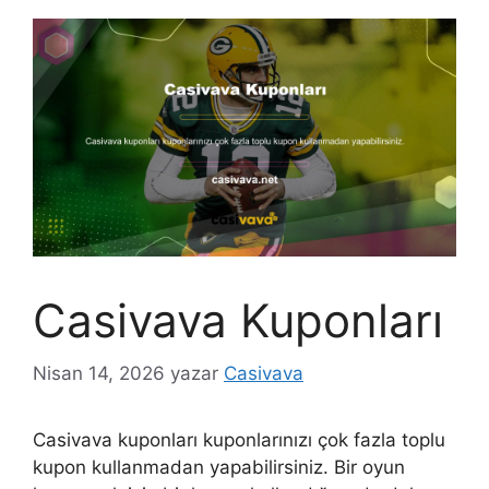
Casivava Kuponları
Nisan 14, 2026
yazar
Casivava
Casivava kuponları kuponlarınızı çok fazla toplu
kupon kullanmadan yapabilirsiniz. Bir oyun