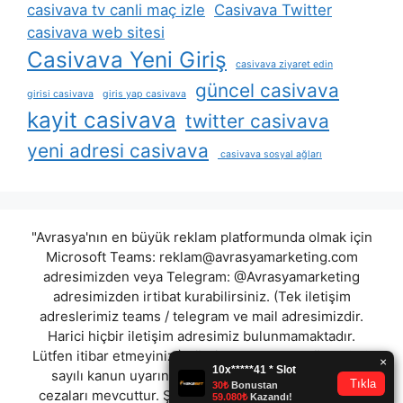
casivava tv canli maç izle
Casivava Twitter
casivava web sitesi
Casivava Yeni Giriş
casivava ziyaret edin
güncel casivava
girisi casivava
giris yap casivava
kayit casivava
twitter casivava
yeni adresi casivava
casivava sosyal ağları
"Avrasya'nın en büyük reklam platformunda olmak için
Microsoft Teams:
reklam@avrasyamarketing.com
adresimizden veya Telegram: @Avrasyamarketing
adresimizden irtibat kurabilirsiniz. (Tek iletişim
adreslerimiz teams / telegram ve mail adresimizdir.
Harici hiçbir iletişim adresimiz bulunmamaktadır.
Lütfen itibar etmeyiniz.) Türkiye yasalarına göre 7258
sayılı kanun uyarınca yasa dışı bahis oynamanın
cezaları mevcuttur. Şu an bulunduğunuz site hiç bir