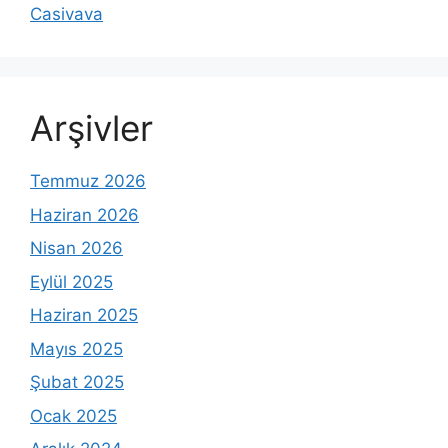
Casivava
Arşivler
Temmuz 2026
Haziran 2026
Nisan 2026
Eylül 2025
Haziran 2025
Mayıs 2025
Şubat 2025
Ocak 2025