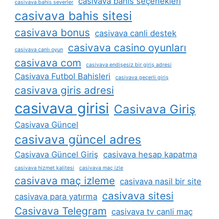
casivava bahis seçenekleri
casivava bahis severler
casivava bahis sitesi
casivava bonus
casivava canli destek
casivava casino oyunları
casivava canlı oyun
casivava com
casivava endişesiz bir giriş adresi
Casivava Futbol Bahisleri
casivava geçerli giriş
casivava giris adresi
casivava girisi
Casivava Giriş
Casivava Güncel
casivava güncel adres
Casivava Güncel Giriş
casivava hesap kapatma
casivava hizmet kalitesi
casivava maç izle
casivava maç izleme
casivava nasil bir site
casivava sitesi
casivava para yatırma
Casivava Telegram
casivava tv canli maç