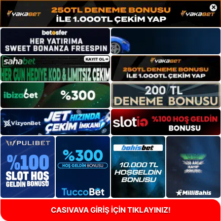
×
CASIVAVA GİRİŞ İÇİN TIKLAYINIZ!