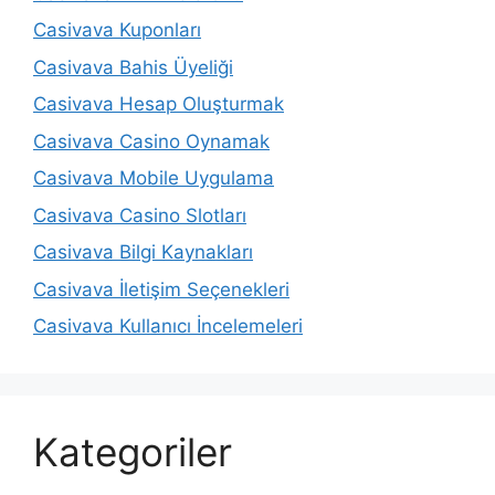
Casivava Kuponları
Casivava Bahis Üyeliği
Casivava Hesap Oluşturmak
Casivava Casino Oynamak
Casivava Mobile Uygulama
Casivava Casino Slotları
Casivava Bilgi Kaynakları
Casivava İletişim Seçenekleri
Casivava Kullanıcı İncelemeleri
Kategoriler