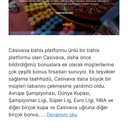
Casivava bahis platformu ünlü bir bahis
platformu olan Casivava, daha önce
bildirdiğimiz bonuslara ek olarak müşterilerine
çok çeşitli bonus fırsatları sunuyor. Ek teşvikler
sağlama taahhüdü, Casivava daha büyük bir
müşteri tabanını çekmesine yardımcı oldu.
Avrupa Şampiyonası, Dünya Kupası,
Şampiyonlar Ligi, Süper Lig, Euro Ligi, NBA ve
diğer birçok kupa ve Casivava uğruna diğer
birçok bonus, …
Devamını oku