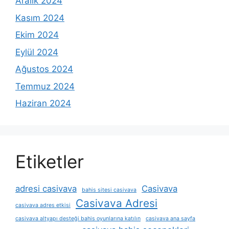
Aralık 2024
Kasım 2024
Ekim 2024
Eylül 2024
Ağustos 2024
Temmuz 2024
Haziran 2024
Etiketler
adresi casivava
Casivava
bahis sitesi casivava
Casivava Adresi
casivava adres etkisi
casivava altyapı desteği bahis oyunlarına katılın
casivava ana sayfa