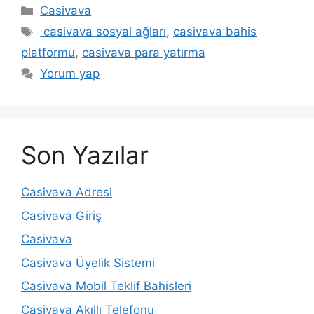
Kategoriler
Casivava
Etiketler
casivava sosyal ağları
,
casivava bahis
platformu
,
casivava para yatırma
Yorum yap
Son Yazılar
Casivava Adresi
Casivava Giriş
Casivava
Casivava Üyelik Sistemi
Casivava Mobil Teklif Bahisleri
Casivava Akıllı Telefonu