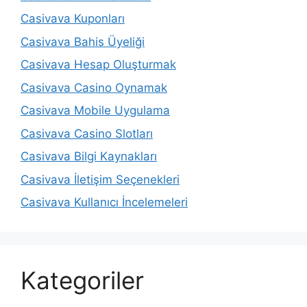
Casivava Kuponları
Casivava Bahis Üyeliği
Casivava Hesap Oluşturmak
Casivava Casino Oynamak
Casivava Mobile Uygulama
Casivava Casino Slotları
Casivava Bilgi Kaynakları
Casivava İletişim Seçenekleri
Casivava Kullanıcı İncelemeleri
Kategoriler