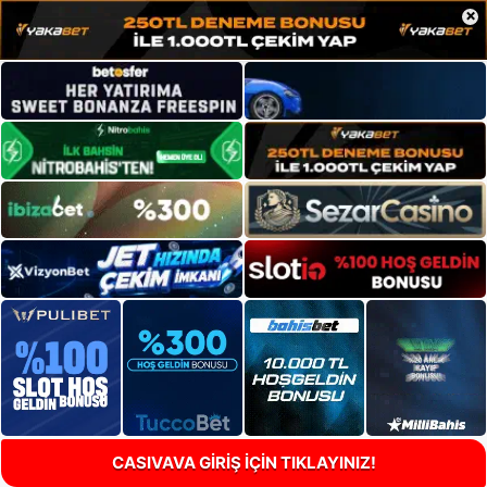
×
CASIVAVA GİRİŞ İÇİN TIKLAYINIZ!