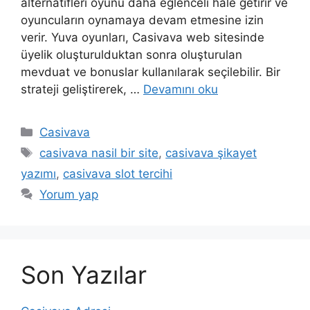
alternatifleri oyunu daha eğlenceli hale getirir ve
oyuncuların oynamaya devam etmesine izin
verir. Yuva oyunları, Casivava web sitesinde
üyelik oluşturulduktan sonra oluşturulan
mevduat ve bonuslar kullanılarak seçilebilir. Bir
strateji geliştirerek, …
Devamını oku
Kategoriler
Casivava
Etiketler
casivava nasil bir site
,
casivava şikayet
yazımı
,
casivava slot tercihi
Yorum yap
Son Yazılar