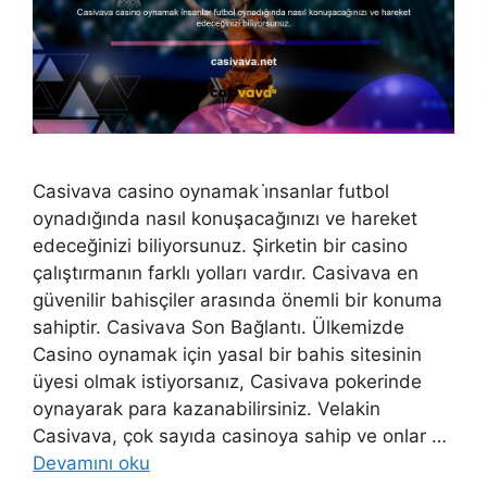
Casivava casino oynamak i̇nsanlar futbol
oynadığında nasıl konuşacağınızı ve hareket
edeceğinizi biliyorsunuz. Şirketin bir casino
çalıştırmanın farklı yolları vardır. Casivava en
güvenilir bahisçiler arasında önemli bir konuma
sahiptir. Casivava Son Bağlantı. Ülkemizde
Casino oynamak için yasal bir bahis sitesinin
üyesi olmak istiyorsanız, Casivava pokerinde
oynayarak para kazanabilirsiniz. Velakin
Casivava, çok sayıda casinoya sahip ve onlar …
Devamını oku