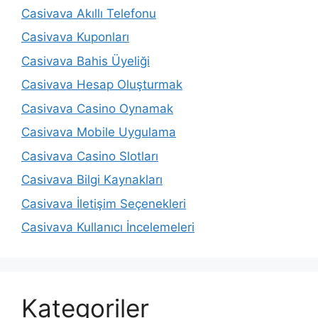
Casivava Akıllı Telefonu
Casivava Kuponları
Casivava Bahis Üyeliği
Casivava Hesap Oluşturmak
Casivava Casino Oynamak
Casivava Mobile Uygulama
Casivava Casino Slotları
Casivava Bilgi Kaynakları
Casivava İletişim Seçenekleri
Casivava Kullanıcı İncelemeleri
Kategoriler