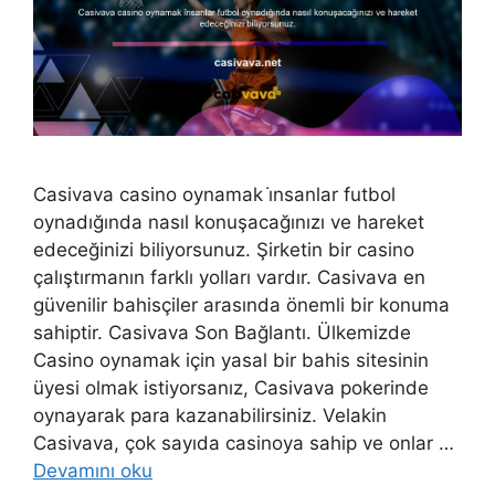
Casivava casino oynamak i̇nsanlar futbol
oynadığında nasıl konuşacağınızı ve hareket
edeceğinizi biliyorsunuz. Şirketin bir casino
çalıştırmanın farklı yolları vardır. Casivava en
güvenilir bahisçiler arasında önemli bir konuma
sahiptir. Casivava Son Bağlantı. Ülkemizde
Casino oynamak için yasal bir bahis sitesinin
üyesi olmak istiyorsanız, Casivava pokerinde
oynayarak para kazanabilirsiniz. Velakin
Casivava, çok sayıda casinoya sahip ve onlar …
Devamını oku