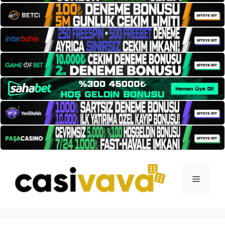
İçeriğe
atla
Menü