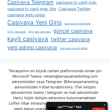
Casivava Telegram
casivava tv canli maç
casivava tv canli maç izle
Casivava Twitter
casivava web sitesi
Casivava Yeni Giriş
casivava ziyaret edin
güncel casivava
girisi casivava
giris yap casivava
kayit casivava
twitter casivava
yeni adresi casivava
casivava sosyal ağları
"Avrasya'nın en büyük reklam platformunda olmak için
Microsoft Teams:
reklam@avrasyamarketing.com
adresimizden veya Telegram: @Avrasyamarketing
adresimizden irtibat kurabilirsiniz. (Tek iletişim
adreslerimiz teams / telegram ve mail adresimizdir.
Harici hiçbir iletişim adresimiz bulunmamaktadır.
Lütfen itibar etmeyiniz.) Türkiye yasalarına göre 7258
sayılı kanun uyarınca yasa dışı bahis oynamanın