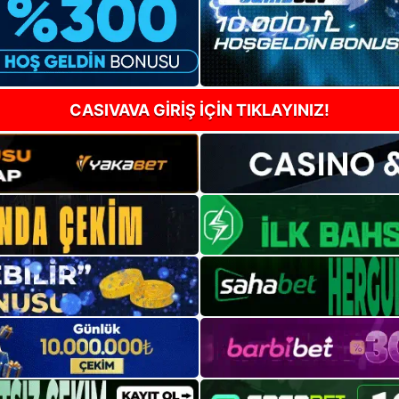
CASIVAVA GİRİŞ İÇİN TIKLAYINIZ!