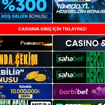
CASIVAVA GİRİŞ İÇİN TIKLAYINIZ!