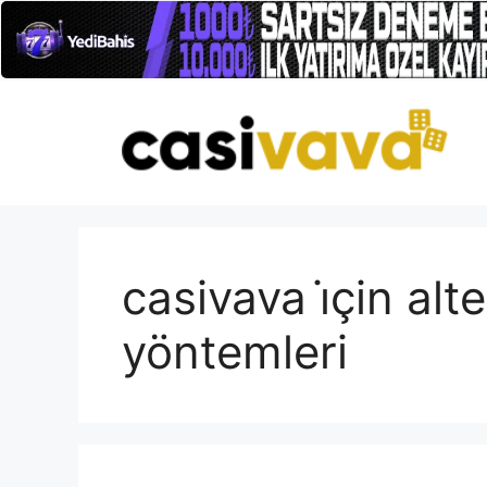
İçeriğe
atla
casivava i̇çin alte
yöntemleri