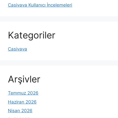
Casivava Kullanıcı İncelemeleri
Kategoriler
Casivava
Arşivler
Temmuz 2026
Haziran 2026
Nisan 2026