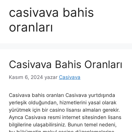
casivava bahis
oranları
Casivava Bahis Oranları
Kasım 6, 2024
yazar
Casivava
Casivava bahis oranları Casivava yurtdışında
yerleşik olduğundan, hizmetlerini yasal olarak
yürütmek için bir casino lisansı almaları gerekir.
Ayrıca Casivava resmi internet sitesinden lisans
bilgilerine ulaşabilirsiniz. Bunun temel nedeni,