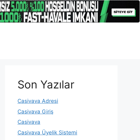
Son Yazılar
Casivava Adresi
Casivava Giriş
Casivava
Casivava Üyelik Sistemi