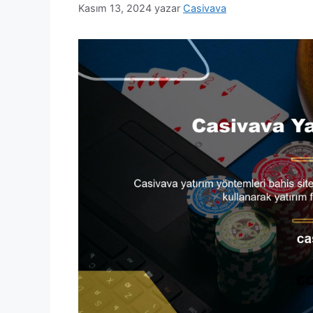
Kasım 13, 2024
yazar
Casivava