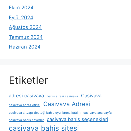
Ekim 2024
Eylül 2024
Ağustos 2024
Temmuz 2024
Haziran 2024
Etiketler
adresi casivava
Casivava
bahis sitesi casivava
Casivava Adresi
casivava adres etkisi
casivava altyapı desteği bahis oyunlarına katılın
casivava ana sayfa
casivava bahis seçenekleri
casivava bahis severler
casivava bahis sitesi