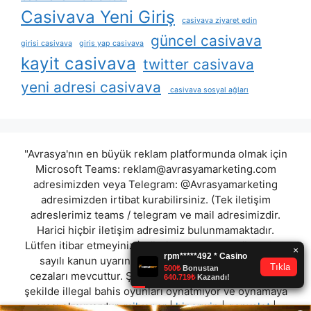
Casivava Yeni Giriş
casivava ziyaret edin
güncel casivava
girisi casivava
giris yap casivava
kayit casivava
twitter casivava
yeni adresi casivava
casivava sosyal ağları
"Avrasya'nın en büyük reklam platformunda olmak için
Microsoft Teams:
reklam@avrasyamarketing.com
adresimizden veya Telegram: @Avrasyamarketing
adresimizden irtibat kurabilirsiniz. (Tek iletişim
adreslerimiz teams / telegram ve mail adresimizdir.
Harici hiçbir iletişim adresimiz bulunmamaktadır.
Lütfen itibar etmeyiniz.) Türkiye yasalarına göre 7258
sayılı kanun uyarınca yasa dışı bahis oynamanın
cezaları mevcuttur. Şu an bulunduğunuz site hiç bir
şekilde illegal bahis oyunları oynatmıyor ve oynamaya
aracı olmuyordur.
milyoner
|
hiperwin
|
genxslot
|