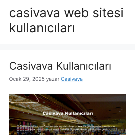
casivava web sitesi
kullanıcıları
Casivava Kullanıcıları
Ocak 29, 2025
yazar
Casivava