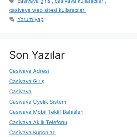
casivava girisi
,
casivava kullanıcıları
,
casivava web sitesi kullanıcıları
Yorum yap
Son Yazılar
Casivava Adresi
Casivava Giriş
Casivava
Casivava Üyelik Sistemi
Casivava Mobil Teklif Bahisleri
Casivava Akıllı Telefonu
Casivava Kuponları