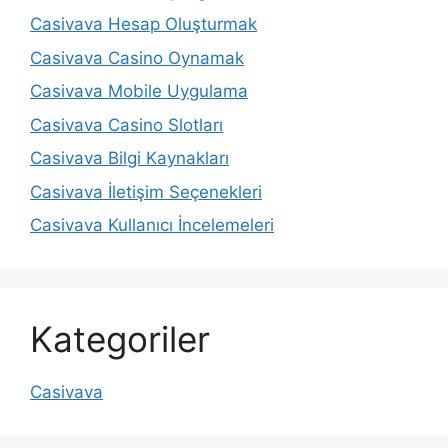
Casivava Hesap Oluşturmak
Casivava Casino Oynamak
Casivava Mobile Uygulama
Casivava Casino Slotları
Casivava Bilgi Kaynakları
Casivava İletişim Seçenekleri
Casivava Kullanıcı İncelemeleri
Kategoriler
Casivava