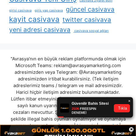
casivava ziyaret edin
güncel casivava
girisi casivava
giris yap casivava
kayit casivava
twitter casivava
yeni adresi casivava
casivava sosyal ağları
"Avrasya'nın en büyük reklam platformunda olmak için
Microsoft Teams:
reklam@avrasyamarketing.com
adresimizden veya Telegram: @Avrasyamarketing
adresimizden irtibat kurabilirsiniz. (Tek iletişim
adreslerimiz teams / telegram ve mail adresimizdir.
Harici hiçbir iletişim adresimiz bulunmamaktadır.
Lütfen itibar etmeyiniz.) Türkiye yasalarına göre 7258
sayılı kanun uyarınca yasa dışı bahis oynamanın
cezaları mevcuttur. Şu an bulunduğunuz site hiç bir
şekilde illegal bahis oyunları oynatmıyor ve oynamaya
aracı olmuyordur.
milyoner
|
hiperwin
|
genxslot
|
×
betwon
|
guccibahis
|
casival
|
rossibet
|
darkbet
"