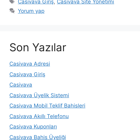
Etiketler
Casivava Giriş
,
Casivava Site Yönetimi
Yorum yap
Son Yazılar
Casivava Adresi
Casivava Giriş
Casivava
Casivava Üyelik Sistemi
Casivava Mobil Teklif Bahisleri
Casivava Akıllı Telefonu
Casivava Kuponları
Casivava Bahis Üyeliği