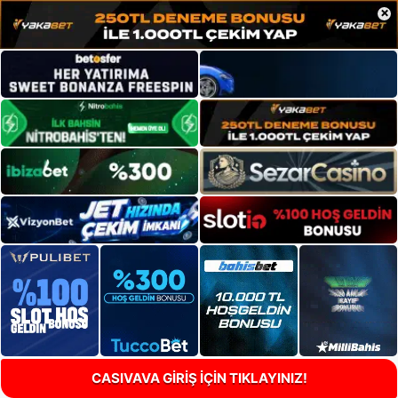
×
CASIVAVA GİRİŞ İÇİN TIKLAYINIZ!