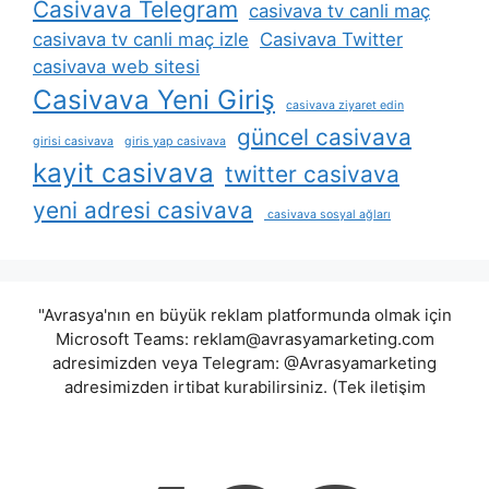
Casivava Telegram
casivava tv canli maç
casivava tv canli maç izle
Casivava Twitter
casivava web sitesi
Casivava Yeni Giriş
casivava ziyaret edin
güncel casivava
girisi casivava
giris yap casivava
kayit casivava
twitter casivava
yeni adresi casivava
casivava sosyal ağları
"Avrasya'nın en büyük reklam platformunda olmak için
Microsoft Teams:
reklam@avrasyamarketing.com
adresimizden veya Telegram: @Avrasyamarketing
adresimizden irtibat kurabilirsiniz. (Tek iletişim
adreslerimiz teams / telegram ve mail adresimizdir.
Harici hiçbir iletişim adresimiz bulunmamaktadır.
Lütfen itibar etmeyiniz.) Türkiye yasalarına göre 7258
sayılı kanun uyarınca yasa dışı bahis oynamanın