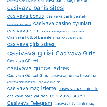
casivava bahis seçenekleri
casivava bahis severler
casivava bahis sitesi
casivava bonus
casivava canli destek
casivava casino oyunları
casivava canlı oyun
casivava com
casivava endişesiz bir giriş adresi
Casivava Futbol Bahisleri
casivava geçerli giriş
casivava giris adresi
casivava girisi
Casivava Giriş
Casivava Güncel
casivava güncel adres
Casivava Güncel Giriş
casivava hesap kapatma
casivava hizmet kalitesi
casivava maç izle
casivava maç izleme
casivava nasil bir site
casivava sitesi
casivava para yatırma
Casivava Telegram
casivava tv canli maç