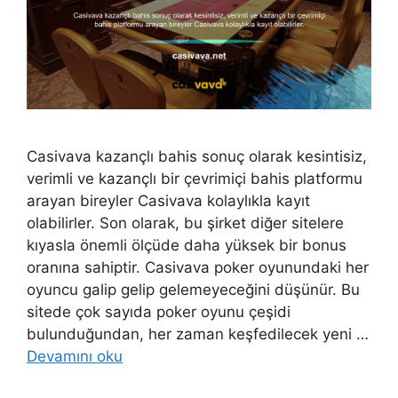
Casivava kazançlı bahis sonuç olarak kesintisiz,
verimli ve kazançlı bir çevrimiçi bahis platformu
arayan bireyler Casivava kolaylıkla kayıt
olabilirler. Son olarak, bu şirket diğer sitelere
kıyasla önemli ölçüde daha yüksek bir bonus
oranına sahiptir. Casivava poker oyunundaki her
oyuncu galip gelip gelemeyeceğini düşünür. Bu
sitede çok sayıda poker oyunu çeşidi
bulunduğundan, her zaman keşfedilecek yeni …
Devamını oku