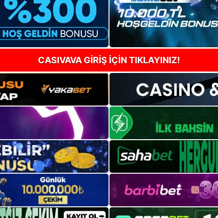
CASIVAVA GİRİŞ İÇİN TIKLAYINIZ!