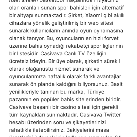
olan oranları sunan spor bahisleri için alternatif
bir altyapı sunmaktadır. Şirket, Xiaomi gibi akıllı
cihazlara yönelik geliştirilmiş bir web sitesi
sunarak kullanıcıların anında oyun oynamasına
olanak tanıyor. Bu, oyuncuların en hızlı forvet
üzerine bahis oynadığı rekabetçi spor liglerinin
bir listesidir. Casivava Canlı TV özelliğini
ücretsiz izleyin. Bir üye olarak, şirketin sürekli
olarak olağanüstü hizmet sunarak ve
oyuncularımıza haftalık olarak farklı avantajlar
sunarak ön planda kaldığını biliyorsunuz. Basit
yenilikleriyle tanınan bu marka, Türkiye
pazarının en popüler bahis sitelerinden biridir.
Casivava başarılı bir casino sitesi için gerekli
tüm kaynakları sunmaktadır. Casivava Twitter
hesabı üzerinden soru ve şikayetlerinizi
rahatlıkla iletebilirsiniz. Bakiyelerini masa