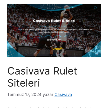
Casivava Rulet
Siteleri
Temmuz 17, 2024
yazar
Casivava