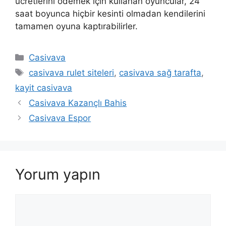
ücretlerini ödemek için kullanan oyuncular, 24
saat boyunca hiçbir kesinti olmadan kendilerini
tamamen oyuna kaptırabilirler.
Kategoriler
Casivava
Etiketler
casivava rulet siteleri
,
casivava sağ tarafta
,
kayit casivava
Casivava Kazançlı Bahis
Casivava Espor
Yorum yapın
Yorum