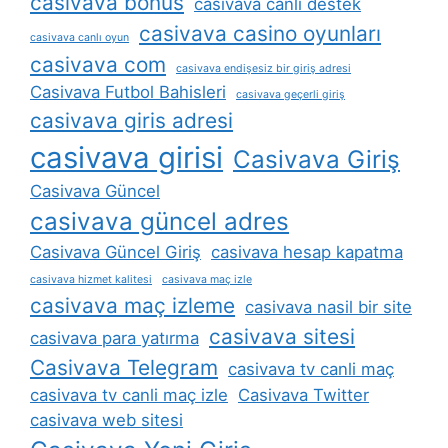
casivava bonus
casivava canli destek
casivava casino oyunları
casivava canlı oyun
casivava com
casivava endişesiz bir giriş adresi
Casivava Futbol Bahisleri
casivava geçerli giriş
casivava giris adresi
casivava girisi
Casivava Giriş
Casivava Güncel
casivava güncel adres
Casivava Güncel Giriş
casivava hesap kapatma
casivava hizmet kalitesi
casivava maç izle
casivava maç izleme
casivava nasil bir site
casivava sitesi
casivava para yatırma
Casivava Telegram
casivava tv canli maç
casivava tv canli maç izle
Casivava Twitter
casivava web sitesi