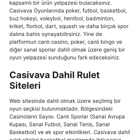
kapsamlı bir ürün yelpazesi bulacaksınız.
Casivava Oyunlarında poker, futbol, ​​basketbol, ​​
buz hokeyi, voleybol, hentbol, ​​badminton,
kriket, florbol, dart, squash ve daha birçok spor
dalına bahis oynayabilirsiniz. Yine de
platformun canlı casino, poker, canlı bingo ve
diğer sanal sporlar dahil olmak üzere geniş bir
oyun yelpazesi sunduğunu fark edeceksiniz.
Casivava Dahil Rulet
Siteleri
Web sitesinde dahil olmak üzere seçilmiş bir
oyun seçkisi bulunmaktadır. Bölgesindeki
Casinoların Sayısı. Canlı Sporlar (Sanal Avrupa
Kupası, Sanal Futbol, ​​Sanal Tenis, Sanal
Basketbol) ve ek spor etkinlikleri.
Casivava dahil
rulet siteleri
basketbol maçlarında ihtiyacınız