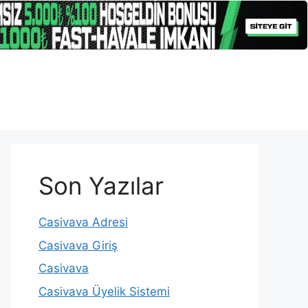
Son Yazılar
Casivava Adresi
Casivava Giriş
Casivava
Casivava Üyelik Sistemi