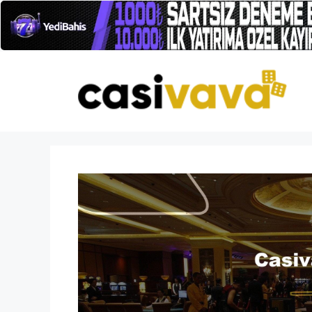
İçeriğe
atla